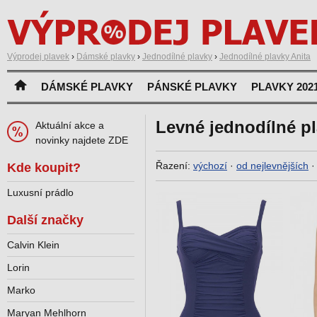
Výprodej plavek
›
Dámské plavky
›
Jednodílné plavky
›
Jednodílné plavky Anita
DÁMSKÉ PLAVKY
PÁNSKÉ PLAVKY
PLAVKY 202
Levné jednodílné pl
Aktuální akce a
novinky najdete ZDE
Řazení:
výchozí
·
od nejlevnějších
Kde koupit?
Luxusní prádlo
Další značky
Calvin Klein
Lorin
Marko
Maryan Mehlhorn