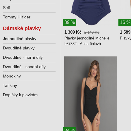
Self
Tommy Hilfiger
39 %
16 %
Dámské plavky
1 309 Kč
1 589
2 149 Kč
Plavky jednodilné Michelle
Plavky
Jednodílné plavky
L67382 - Anita fialová
Dvoudílné plavky
Dvoudílné - horní díly
Dvoudílné - spodní díly
Monokiny
Tankiny
Doplňky k plavkám
34 %