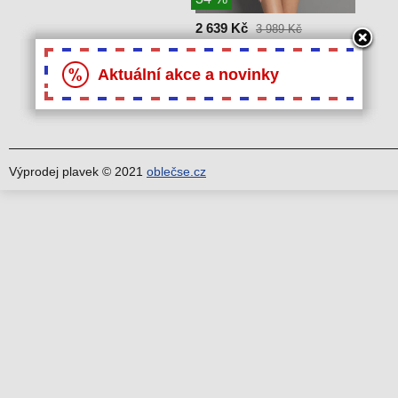
2 639 Kč
3 989 Kč
Dámské jednodílné plavky
Tilda M0 7300 - Anita černá
Aktuální akce a novinky
38/75E
Výprodej plavek © 2021
oblečse.cz