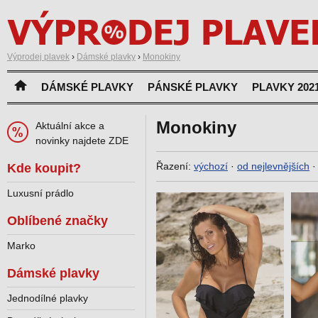
Výprodej plavek
›
Dámské plavky
›
Monokiny
DÁMSKÉ PLAVKY
PÁNSKÉ PLAVKY
PLAVKY 202
Monokiny
Aktuální akce a
novinky najdete ZDE
Řazení:
výchozí
·
od nejlevnějších
Kde koupit?
Luxusní prádlo
Oblíbené značky
Marko
Dámské plavky
Jednodílné plavky