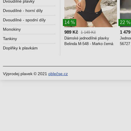
Dvoudílné plavky
Dvoudílné - horní díly
Dvoudílné - spodní díly
14 %
22 %
Monokiny
989 Kč
1 479
1 149 Kč
Dámské jednodílné plavky
Jednod
Tankiny
Belinda M-548 - Marko černá
56727
Doplňky k plavkám
Výprodej plavek © 2021
oblečse.cz