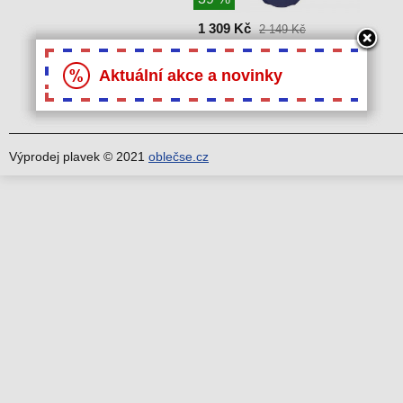
1 309 Kč
2 149 Kč
Plavky jednodilné Michelle
L67382 - Anita fialová
Aktuální akce a novinky
Výprodej plavek © 2021
oblečse.cz