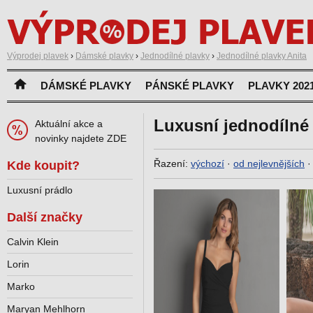
Výprodej plavek
›
Dámské plavky
›
Jednodílné plavky
›
Jednodílné plavky Anita
DÁMSKÉ PLAVKY
PÁNSKÉ PLAVKY
PLAVKY 202
Luxusní jednodílné 
Aktuální akce a
novinky najdete ZDE
Řazení:
výchozí
·
od nejlevnějších
Kde koupit?
Luxusní prádlo
Další značky
Calvin Klein
Lorin
Marko
Maryan Mehlhorn