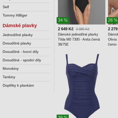
Self
Tommy Hilfiger
34 %
26 %
Dámské plavky
2 649 Kč
2 279
3 989 Kč
Dámské jednodílné plavky
Dámsk
Jednodílné plavky
Tilda M0 7300 - Anita černá
Olivia
Dvoudílné plavky
38/75E
černo 
Dvoudílné - horní díly
Dvoudílné - spodní díly
Monokiny
Tankiny
Doplňky k plavkám
39 %