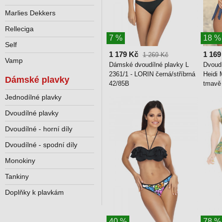
Marlies Dekkers
Relleciga
7 %
18 %
Self
1 179 Kč
1 169
1 269 Kč
Vamp
Dámské dvoudílné plavky L
Dvoud
2361/1 - LORIN černá/stříbrná
Heidi 
Dámské plavky
42/85B
tmavě
Jednodílné plavky
Dvoudílné plavky
Dvoudílné - horní díly
Dvoudílné - spodní díly
Monokiny
Tankiny
Doplňky k plavkám
40 %
78 %