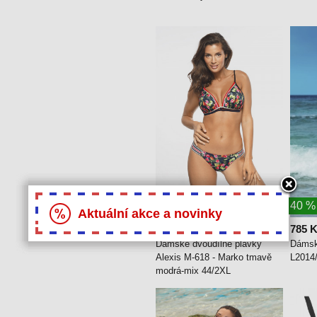
40 %
40 %
Aktuální akce a novinky
814 Kč
785 
1 359 Kč
Dámské dvoudílné plavky
Dámsk
Alexis M-618 - Marko tmavě
L2014/
modrá-mix 44/2XL