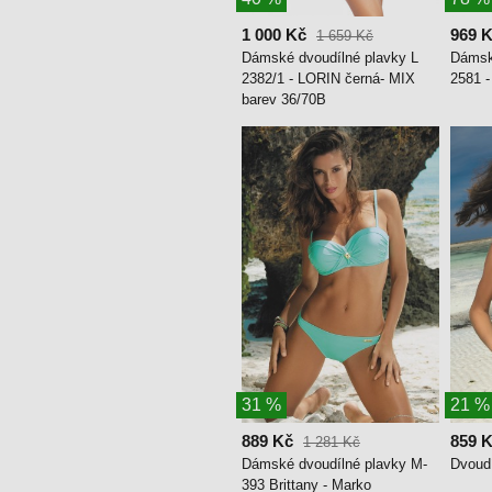
1 000 Kč
969 
1 659 Kč
Dámské dvoudílné plavky L
Dámsk
2382/1 - LORIN černá- MIX
2581 -
barev 36/70B
31 %
21 %
889 Kč
859 
1 281 Kč
Dámské dvoudílné plavky M-
Dvoud
393 Brittany - Marko