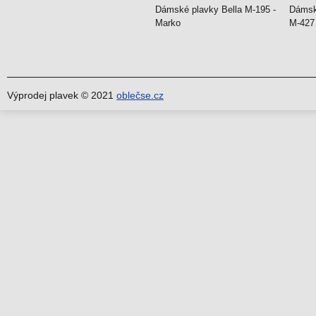
Dámské plavky Bella M-195 -
Dámské
Marko
M-427
Výprodej plavek © 2021
oblečse.cz