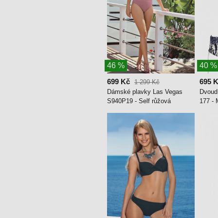
46 %
40 %
699 Kč
695 
1 299 Kč
Dámské plavky Las Vegas
Dvoudí
S940P19 - Self růžová
177 - 