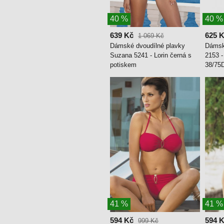
40 %
40 %
639 Kč
625 
1 069 Kč
Dámské dvoudílné plavky
Dámsk
Suzana 5241 - Lorin černá s
2153 -
potiskem
38/75
41 %
41 %
594 Kč
594 
999 Kč