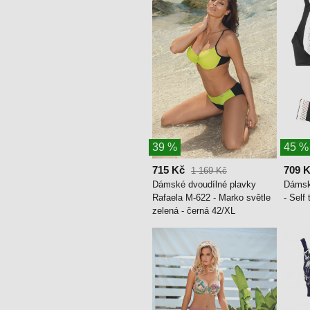
39 %
45 %
715 Kč
709 
1 169 Kč
Dámské dvoudílné plavky
Dámsk
Rafaela M-622 - Marko světle
- Self
zelená - černá 42/XL