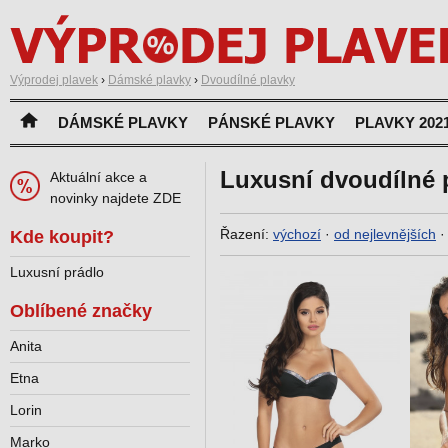
Výprodej plavek
›
Dámské plavky
›
Dvoudílné plavky
DÁMSKÉ PLAVKY
PÁNSKÉ PLAVKY
PLAVKY 202
Luxusní dvoudílné 
Aktuální akce a
novinky najdete ZDE
Řazení:
výchozí
·
od nejlevnějších
Kde koupit?
Luxusní prádlo
Oblíbené značky
Anita
Etna
Lorin
Marko