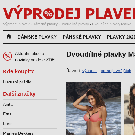
Výprodej plavek
›
Dámské plavky
›
Dvoudílné plavky
›
Dvoudílné plavky Marko
DÁMSKÉ PLAVKY
PÁNSKÉ PLAVKY
PLAVKY 202
Dvoudílné plavky M
Aktuální akce a
novinky najdete ZDE
Řazení:
výchozí
·
od nejlevnějších
Kde koupit?
Luxusní prádlo
Další značky
Anita
Etna
Lorin
Marlies Dekkers