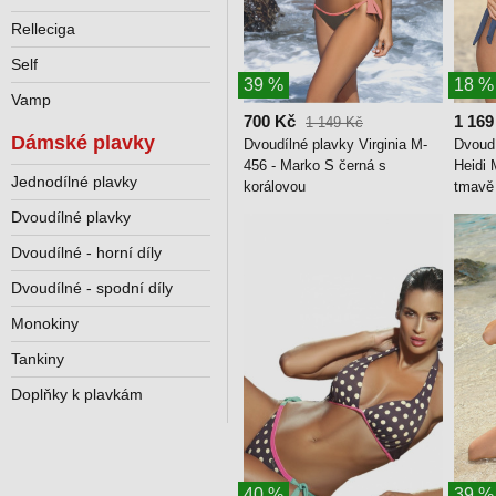
Relleciga
Self
39 %
18 %
Vamp
700 Kč
1 169
1 149 Kč
Dámské plavky
Dvoudílné plavky Virginia M-
Dvoud
456 - Marko S černá s
Heidi 
Jednodílné plavky
korálovou
tmavě
Dvoudílné plavky
Dvoudílné - horní díly
Dvoudílné - spodní díly
Monokiny
Tankiny
Doplňky k plavkám
40 %
39 %