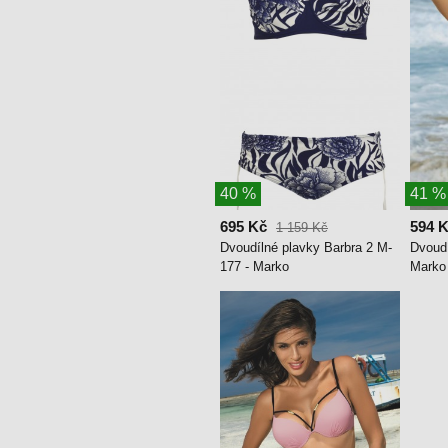
40 %
41 %
695 Kč
594 
1 159 Kč
Dvoudílné plavky Barbra 2 M-
Dvoud
177 - Marko
Marko