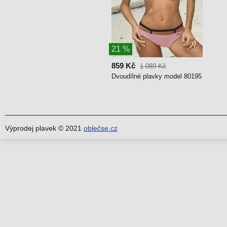
21 %
859 Kč
1 089 Kč
Dvoudílné plavky model 80195
Výprodej plavek © 2021
oblečse.cz