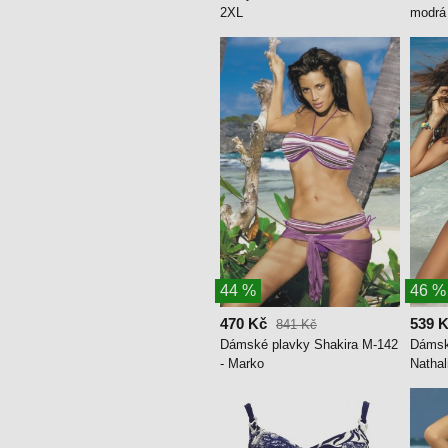
2XL
modrá
44 %
46 %
470 Kč
539 
841 Kč
Dámské plavky Shakira M-142
Dámsk
- Marko
Nathal