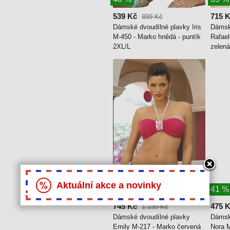
539 Kč
715 
899 Kč
Dámské dvoudílné plavky Iris
Dámsk
M-450 - Marko hnědá - puntík
Rafael
2XL/L
zelená
Aktuální akce a novinky
40 %
41 %
745 Kč
475 
1 239 Kč
Dámské dvoudílné plavky
Dámsk
Emily M-217 - Marko červená
Nora M