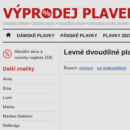
Výprodej plavek
›
Dámské plavky
›
Dvoudílné plavky
›
Dvoudílné plavky Seafolly
DÁMSKÉ PLAVKY
PÁNSKÉ PLAVKY
PLAVKY 202
Levné dvoudílné pla
Aktuální akce a
novinky najdete ZDE
Řazení:
výchozí
·
od nejlevnějších
Další značky
Anita
Etna
Lorin
Marko
Marlies Dekkers
Relleciga