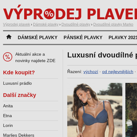
Výprodej plavek
›
Dámské plavky
›
Dvoudílné plavky
›
Dvoudílné plavky Marko
DÁMSKÉ PLAVKY
PÁNSKÉ PLAVKY
PLAVKY 202
Luxusní dvoudílné 
Aktuální akce a
novinky najdete ZDE
Řazení:
výchozí
·
od nejlevnějších
Kde koupit?
Luxusní prádlo
Další značky
Anita
Etna
Lorin
Marlies Dekkers