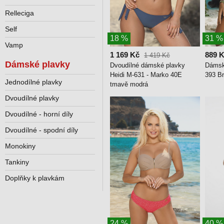
Relleciga
Self
18 %
31 %
Vamp
1 169 Kč
889 
1 419 Kč
Dámské plavky
Dvoudílné dámské plavky
Dámsk
Heidi M-631 - Marko 40E
393 Br
Jednodílné plavky
tmavě modrá
Dvoudílné plavky
Dvoudílné - horní díly
Dvoudílné - spodní díly
Monokiny
Tankiny
Doplňky k plavkám
24 %
40 %