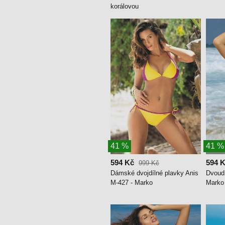
korálovou
41 %
41 %
594 Kč
594 
999 Kč
Dámské dvojdílné plavky Anis
Dvoud
M-427 - Marko
Marko