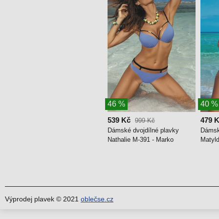
46 %
40 %
539 Kč
479 
999 Kč
Dámské dvojdílné plavky
Dámsk
Nathalie M-391 - Marko
Matyld
Výprodej plavek © 2021
oblečse.cz