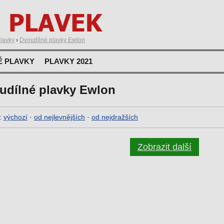
lavky
›
Dvoudílné plavky Ewlon
É PLAVKY
PLAVKY 2021
udílné plavky Ewlon
:
výchozí
·
od nejlevnějších
·
od nejdražších
Zobrazit další