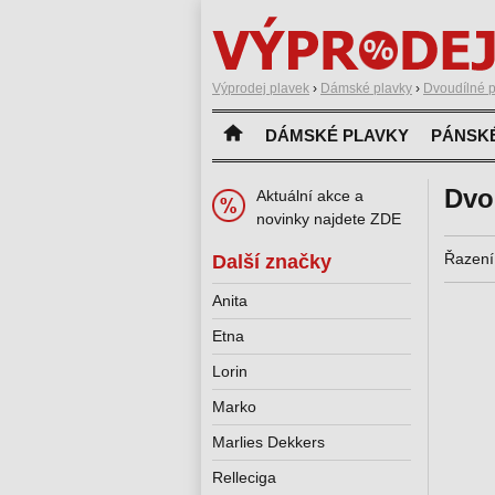
Výprodej plavek
›
Dámské plavky
›
Dvoudílné p
DÁMSKÉ PLAVKY
PÁNSK
Dvo
Aktuální akce a
novinky najdete ZDE
Řazení
Další značky
Anita
Etna
Lorin
Marko
Marlies Dekkers
Relleciga