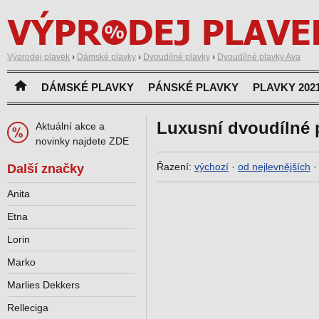
Výprodej plavek
›
Dámské plavky
›
Dvoudílné plavky
›
Dvoudílné plavky Ava
DÁMSKÉ PLAVKY
PÁNSKÉ PLAVKY
PLAVKY 202
Luxusní dvoudílné 
Aktuální akce a
novinky najdete ZDE
Řazení:
výchozí
·
od nejlevnějších
Další značky
Anita
Etna
Lorin
Marko
Marlies Dekkers
Relleciga