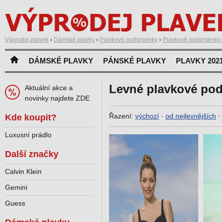
Výprodej plavek
›
Dámské plavky
›
Plavkové podprsenky
›
Plavkové podprsenky 
DÁMSKÉ PLAVKY
PÁNSKÉ PLAVKY
PLAVKY 202
Levné plavkové pod
Aktuální akce a
novinky najdete ZDE
Řazení:
výchozí
·
od nejlevnějších
Kde koupit?
Luxusní prádlo
Další značky
Calvin Klein
Gemini
Guess