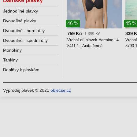
Dámské plavky
Jednodílné plavky
Dvoudílné plavky
46 %
45 %
Dvoudílné - horní díly
759 Kč
839 
1 399 Kč
Vrchní díl plavek Hermine L4
Vrchní
Dvoudílné - spodní díly
8411-1 - Anita černá
8793-1
Monokiny
Tankiny
Doplňky k plavkám
Výprodej plavek © 2021
oblečse.cz