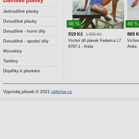
Dámské plavky
Jednodílné plavky
Dvoudílné plavky
46 %
46 %
Dvoudílné - horní díly
919 Kč
869 
1 699 Kč
Vrchní díl plavek Federica L7
Vrchni
Dvoudílné - spodní díly
8787-1 - Anita
Anita
Monokiny
Tankiny
Doplňky k plavkám
Výprodej plavek © 2021
oblečse.cz