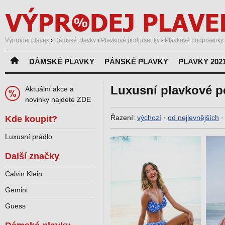
Výprodej plavek
›
Dámské plavky
›
Plavkové podprsenky
›
Plavkové podprsenky 
DÁMSKÉ PLAVKY
PÁNSKÉ PLAVKY
PLAVKY 202
Luxusní plavkové p
Aktuální akce a
novinky najdete ZDE
Řazení:
výchozí
·
od nejlevnějších
Kde koupit?
Luxusní prádlo
Další značky
Calvin Klein
Gemini
Guess