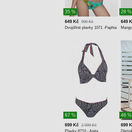
35 %
28 %
649 Kč
649 
999 Kč
Dvojdílné plavky 1071 -Paphia
Mango
67 %
46 %
699 Kč
699 
2 099 Kč
Plavky 8710 - Anita
Dámsk