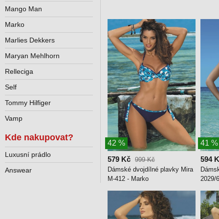
Mango Man
Marko
Marlies Dekkers
Maryan Mehlhorn
Relleciga
Self
Tommy Hilfiger
Vamp
Kde nakupovat?
42 %
41 %
Luxusní prádlo
579 Kč
594 
999 Kč
Dámské dvojdílné plavky Mira
Dámsk
Answear
M-412 - Marko
2029/6