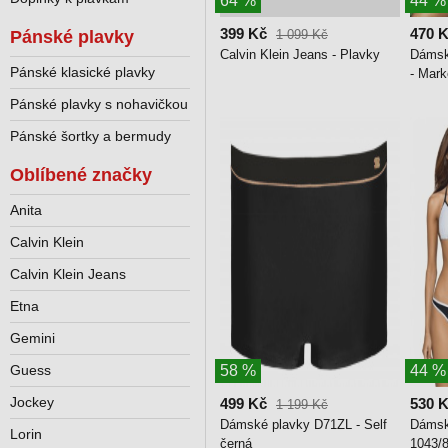
64 %
44 %
399 Kč
470 
Pánské plavky
1 099 Kč
Calvin Klein Jeans - Plavky
Dámsk
Pánské klasické plavky
- Mark
Pánské plavky s nohavičkou
Pánské šortky a bermudy
Oblíbené značky
Anita
Calvin Klein
Calvin Klein Jeans
Etna
Gemini
Guess
58 %
44 %
Jockey
499 Kč
530 
1 199 Kč
Dámské plavky D71ZL - Self
Dámsk
Lorin
černá
1043/8