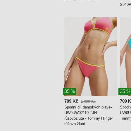
S940P1
35 %
35 %
709 Kč
709 
1 099 Kč
Spodní díl dámských plavek
Spodn
UW0UW02110-TJN
UW0UW
růžovožlutá - Tommy Hilfiger
Tommy 
růžovo žlutá