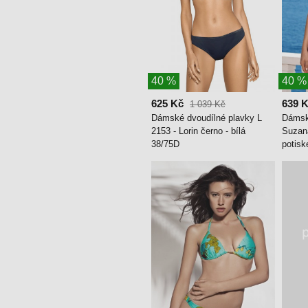
40 %
40 %
625 Kč
639 
1 039 Kč
Dámské dvoudílné plavky L
Dámsk
2153 - Lorin černo - bílá
Suzana
38/75D
potis