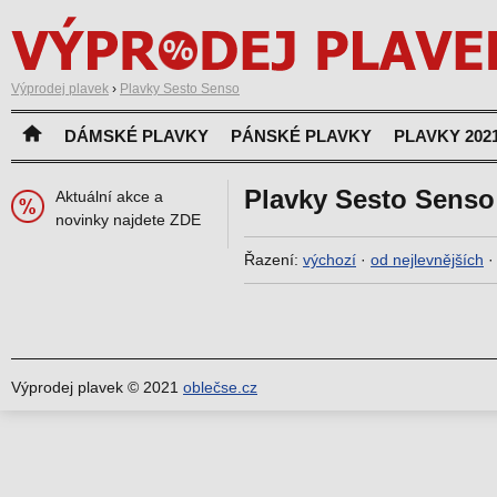
Výprodej plavek
›
Plavky Sesto Senso
DÁMSKÉ PLAVKY
PÁNSKÉ PLAVKY
PLAVKY 202
Plavky Sesto Senso
Aktuální akce a
novinky najdete ZDE
Řazení:
výchozí
·
od nejlevnějších
Výprodej plavek © 2021
oblečse.cz