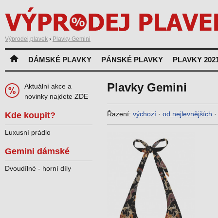
Výprodej plavek
›
Plavky Gemini
DÁMSKÉ PLAVKY
PÁNSKÉ PLAVKY
PLAVKY 202
Plavky Gemini
Aktuální akce a
novinky najdete ZDE
Řazení:
výchozí
·
od nejlevnějších
Kde koupit?
Luxusní prádlo
Gemini dámské
Dvoudílné - horní díly