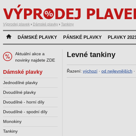
Výprodej plavek
›
Dámské plavky
›
Tankiny
DÁMSKÉ PLAVKY
PÁNSKÉ PLAVKY
PLAVKY 202
Levné tankiny
Aktuální akce a
novinky najdete ZDE
Řazení:
výchozí
·
od nejlevnějších
Dámské plavky
Jednodílné plavky
Dvoudílné plavky
Dvoudílné - horní díly
Dvoudílné - spodní díly
Monokiny
Tankiny