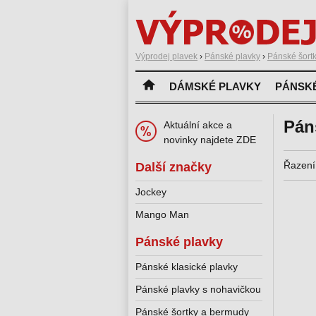
Výprodej plavek
›
Pánské plavky
›
Pánské šort
DÁMSKÉ PLAVKY
PÁNSK
Pán
Aktuální akce a
novinky najdete ZDE
Řazení
Další značky
Jockey
Mango Man
Pánské plavky
Pánské klasické plavky
Pánské plavky s nohavičkou
Pánské šortky a bermudy