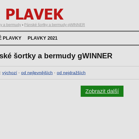
ky a bermudy
›
Pánské šortky a bermudy gWINNER
É PLAVKY
PLAVKY 2021
ské šortky a bermudy gWINNER
:
výchozí
·
od nejlevnějších
·
od nejdražších
Zobrazit další