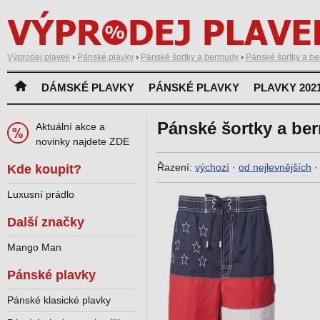
Výprodej plavek
›
Pánské plavky
›
Pánské šortky a bermudy
›
Pánské šortky a b
DÁMSKÉ PLAVKY
PÁNSKÉ PLAVKY
PLAVKY 202
Pánské šortky a be
Aktuální akce a
novinky najdete ZDE
Řazení:
výchozí
·
od nejlevnějších
Kde koupit?
Luxusní prádlo
Další značky
Mango Man
Pánské plavky
Pánské klasické plavky