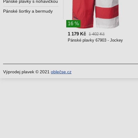
Pánské plavky s nohavičkou
Pánské šortky a bermudy
16 %
1 179 Kč
1 402 Kč
Pánské plavky 67903 - Jockey
Výprodej plavek © 2021
oblečse.cz