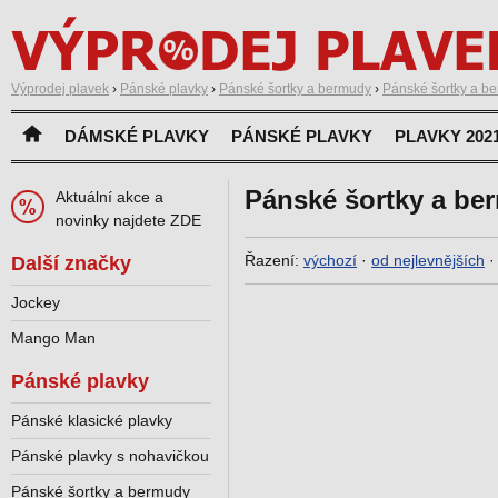
Výprodej plavek
›
Pánské plavky
›
Pánské šortky a bermudy
›
Pánské šortky a b
DÁMSKÉ PLAVKY
PÁNSKÉ PLAVKY
PLAVKY 202
Pánské šortky a be
Aktuální akce a
novinky najdete ZDE
Řazení:
výchozí
·
od nejlevnějších
Další značky
Jockey
Mango Man
Pánské plavky
Pánské klasické plavky
Pánské plavky s nohavičkou
Pánské šortky a bermudy