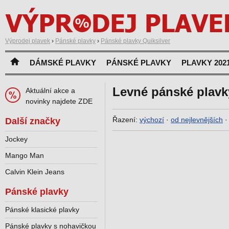
Výprodej plavek
›
Pánské plavky
›
Pánské plavky Quiksilver
DÁMSKÉ PLAVKY
PÁNSKÉ PLAVKY
PLAVKY 202
Levné pánské plavk
Aktuální akce a
novinky najdete ZDE
Řazení:
výchozí
·
od nejlevnějších
Další značky
Jockey
Mango Man
Calvin Klein Jeans
Pánské plavky
Pánské klasické plavky
Pánské plavky s nohavičkou