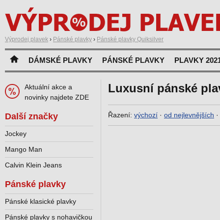
Výprodej plavek
›
Pánské plavky
›
Pánské plavky Quiksilver
DÁMSKÉ PLAVKY
PÁNSKÉ PLAVKY
PLAVKY 202
Luxusní pánské pla
Aktuální akce a
novinky najdete ZDE
Řazení:
výchozí
·
od nejlevnějších
Další značky
Jockey
Mango Man
Calvin Klein Jeans
Pánské plavky
Pánské klasické plavky
Pánské plavky s nohavičkou