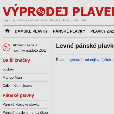
Výprodej plavek
›
Pánské plavky
›
Pánské plavky John Frank
DÁMSKÉ PLAVKY
PÁNSKÉ PLAVKY
PLAVKY 202
Levné pánské plavk
Aktuální akce a
novinky najdete ZDE
Řazení:
výchozí
·
od nejlevnějších
Další značky
Jockey
Mango Man
Calvin Klein Jeans
Pánské plavky
Pánské klasické plavky
Pánské plavky s nohavičkou