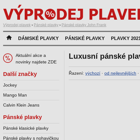
Výprodej plavek
›
Pánské plavky
›
Pánské plavky John Frank
DÁMSKÉ PLAVKY
PÁNSKÉ PLAVKY
PLAVKY 202
Luxusní pánské pla
Aktuální akce a
novinky najdete ZDE
Řazení:
výchozí
·
od nejlevnějších
Další značky
Jockey
Mango Man
Calvin Klein Jeans
Pánské plavky
Pánské klasické plavky
Pánské plavky s nohavičkou