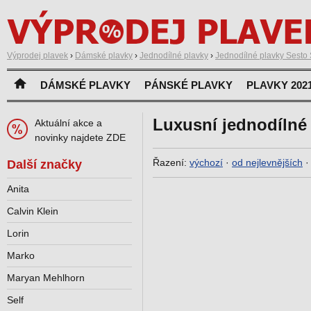
Výprodej plavek
›
Dámské plavky
›
Jednodílné plavky
›
Jednodílné plavky Sesto
DÁMSKÉ PLAVKY
PÁNSKÉ PLAVKY
PLAVKY 202
Luxusní jednodílné
Aktuální akce a
novinky najdete ZDE
Řazení:
výchozí
·
od nejlevnějších
Další značky
Anita
Calvin Klein
Lorin
Marko
Maryan Mehlhorn
Self