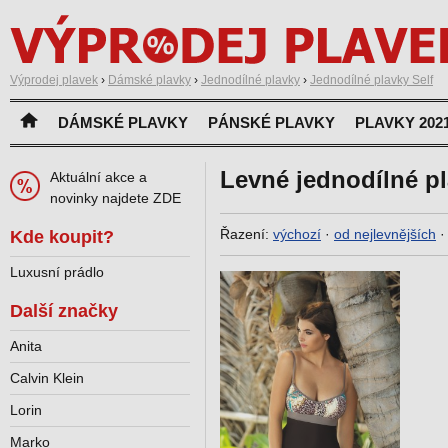
Výprodej plavek
›
Dámské plavky
›
Jednodílné plavky
›
Jednodílné plavky Self
DÁMSKÉ PLAVKY
PÁNSKÉ PLAVKY
PLAVKY 202
Levné jednodílné pl
Aktuální akce a
novinky najdete ZDE
Řazení:
výchozí
·
od nejlevnějších
Kde koupit?
Luxusní prádlo
Další značky
Anita
Calvin Klein
Lorin
Marko