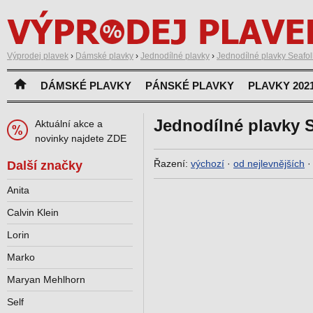
Výprodej plavek
›
Dámské plavky
›
Jednodílné plavky
›
Jednodílné plavky Seafol
DÁMSKÉ PLAVKY
PÁNSKÉ PLAVKY
PLAVKY 202
Jednodílné plavky S
Aktuální akce a
novinky najdete ZDE
Řazení:
výchozí
·
od nejlevnějších
Další značky
Anita
Calvin Klein
Lorin
Marko
Maryan Mehlhorn
Self