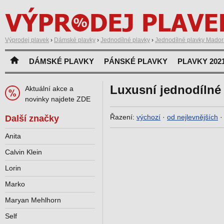
Výprodej plavek
›
Dámské plavky
›
Jednodílné plavky
›
Jednodílné plavky Mador
DÁMSKÉ PLAVKY
PÁNSKÉ PLAVKY
PLAVKY 202
Luxusní jednodílné
Aktuální akce a
novinky najdete ZDE
Řazení:
výchozí
·
od nejlevnějších
Další značky
Anita
Calvin Klein
Lorin
Marko
Maryan Mehlhorn
Self