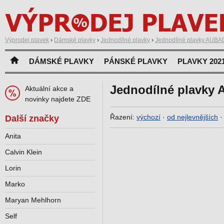
Výprodej plavek
›
Dámské plavky
›
Jednodílné plavky
›
Jednodílné plavky AUB
DÁMSKÉ PLAVKY
PÁNSKÉ PLAVKY
PLAVKY 202
Jednodílné plavky
Aktuální akce a
novinky najdete ZDE
Řazení:
výchozí
·
od nejlevnějších
Další značky
Anita
Calvin Klein
Lorin
Marko
Maryan Mehlhorn
Self