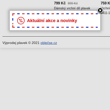
799 Kč
759 
899 Kč
Dámský vrchní díl plavek
Vrchní
Mr.Gugu BTH1153 - Gemini
8411-1
Aktuální akce a novinky
Výprodej plavek © 2021
oblečse.cz