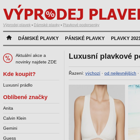
Výprodej plavek
›
Dámské plavky
›
Plavkové podprsenky
DÁMSKÉ PLAVKY
PÁNSKÉ PLAVKY
PLAVKY 202
Luxusní plavkové 
Aktuální akce a
novinky najdete ZDE
Řazení:
výchozí
·
od nejlevnějších
Kde koupit?
Luxusní prádlo
Oblíbené značky
Anita
Calvin Klein
Gemini
Guess