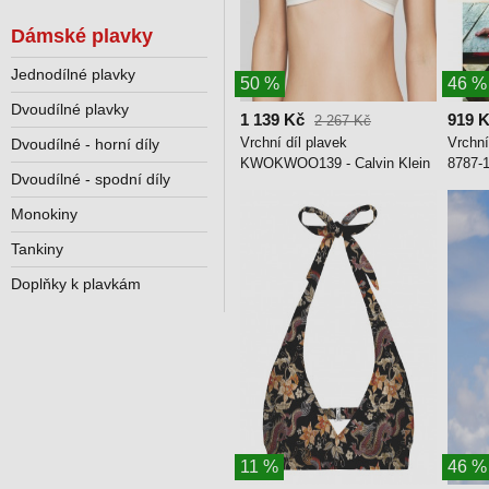
Dámské plavky
Jednodílné plavky
50 %
46 %
Dvoudílné plavky
1 139 Kč
919 
2 267 Kč
Vrchní díl plavek
Vrchní
Dvoudílné - horní díly
KWOKWOO139 - Calvin Klein
8787-1
Dvoudílné - spodní díly
Monokiny
Tankiny
Doplňky k plavkám
11 %
46 %