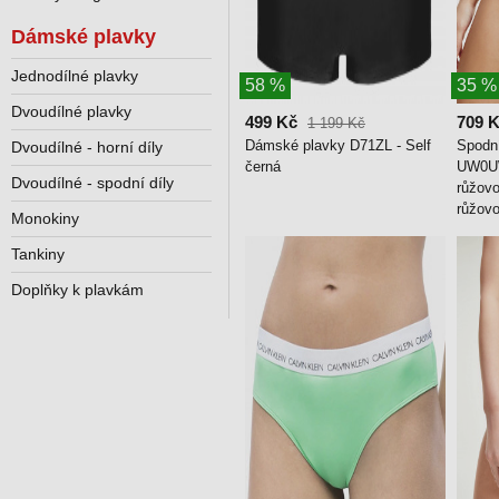
Dámské plavky
Jednodílné plavky
58 %
35 %
Dvoudílné plavky
499 Kč
709 
1 199 Kč
Dámské plavky D71ZL - Self
Spodn
Dvoudílné - horní díly
černá
UW0U
Dvoudílné - spodní díly
růžovo
růžovo
Monokiny
Tankiny
Doplňky k plavkám