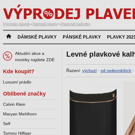
Výprodej plavek
›
Dámské plavky
›
Plavkové kalhotky
DÁMSKÉ PLAVKY
PÁNSKÉ PLAVKY
PLAVKY 202
Levné plavkové kal
Aktuální akce a
novinky najdete ZDE
Řazení:
výchozí
·
od nejlevnějších
Kde koupit?
Luxusní prádlo
Oblíbené značky
Calvin Klein
Maryan Mehlhorn
Self
Tommy Hilfiger