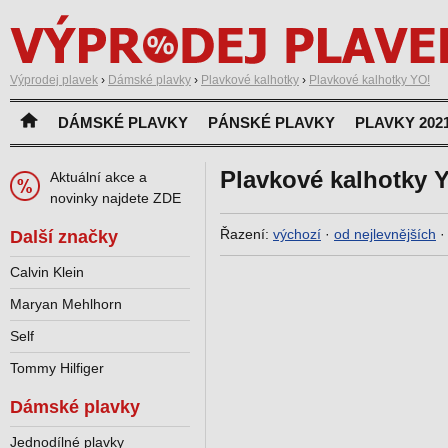
Výprodej plavek
›
Dámské plavky
›
Plavkové kalhotky
›
Plavkové kalhotky YO!
DÁMSKÉ PLAVKY
PÁNSKÉ PLAVKY
PLAVKY 202
Plavkové kalhotky 
Aktuální akce a
novinky najdete ZDE
Řazení:
výchozí
·
od nejlevnějších
Další značky
Calvin Klein
Maryan Mehlhorn
Self
Tommy Hilfiger
Dámské plavky
Jednodílné plavky