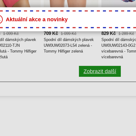
Aktuální akce a novinky
35 %
36 %
č
709 Kč
829 Kč
1 099 Kč
1 099 Kč
1 289 Kč
díl dámských plavek
Spodní díl dámských plavek
Spodní díl dámský
02110-TJN
UW0UW02073-L54 zelená -
UW0UW02143-0G2
lutá - Tommy Hilfiger
Tommy Hilfiger zelená
vícebarevná - Tomm
žlutá
vícebarevná
Zobrazit další