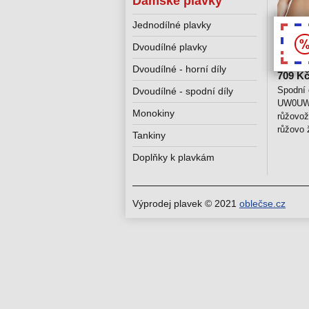
Dámské plavky
Jednodílné plavky
Dvoudílné plavky
35 %
Dvoudílné - horní díly
709 K
Spodní 
Dvoudílné - spodní díly
UW0UW
Monokiny
růžovož
růžovo 
Tankiny
Doplňky k plavkám
Výprodej plavek © 2021
oblečse.cz