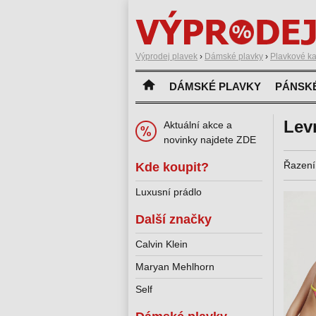
Výprodej plavek
›
Dámské plavky
›
Plavkové ka
DÁMSKÉ PLAVKY
PÁNSK
Lev
Aktuální akce a
novinky najdete ZDE
Řazení
Kde koupit?
Luxusní prádlo
Další značky
Calvin Klein
Maryan Mehlhorn
Self