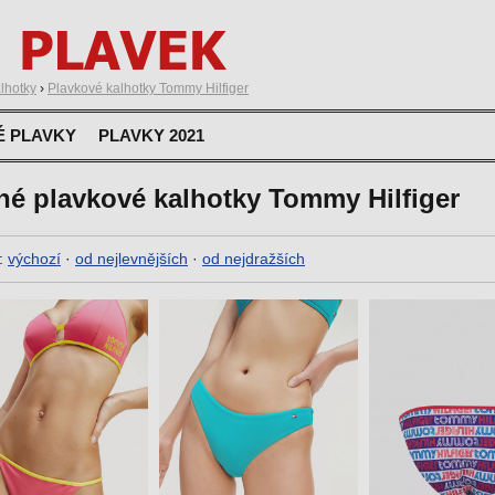
lhotky
›
Plavkové kalhotky Tommy Hilfiger
É PLAVKY
PLAVKY 2021
né plavkové kalhotky Tommy Hilfiger
:
výchozí
·
od nejlevnějších
·
od nejdražších