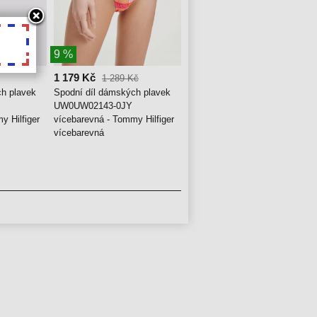
9 %
1 179 Kč
1 289 Kč
ch plavek
Spodní díl dámských plavek
UW0UW02143-0JY
y Hilfiger
vícebarevná - Tommy Hilfiger
vícebarevná