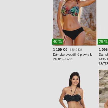
40 %
29 %
1 109 Kč
1 095
1 849 Kč
Dámské dvoudílné plavky L
Dámské
2188/8 - Lorin
4436/1
38/75