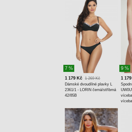
7 %
9 %
1 179 Kč
1 179
1 269 Kč
Dámské dvoudílné plavky L
Spodn
2361/1 - LORIN černá/stříbrná
UW0U
42/85B
víceba
víceb