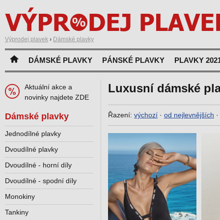
Výprodej plavek
›
Dámské plavky
DÁMSKÉ PLAVKY
PÁNSKÉ PLAVKY
PLAVKY 202
Luxusní dámské pl
Aktuální akce a
novinky najdete ZDE
Řazení:
výchozí
·
od nejlevnějších
Dámské plavky
Jednodílné plavky
Dvoudílné plavky
Dvoudílné - horní díly
Dvoudílné - spodní díly
Monokiny
Tankiny