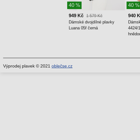
40 %
40 %
949 Kč
940 
1 579 Kč
Dámské dvojdílné plavky
Dámské
Luana 05f černá
4424/1
hnědo
Výprodej plavek © 2021
oblečse.cz