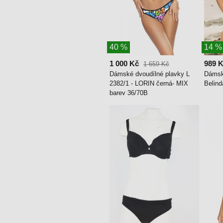
40 %
14 %
1 000 Kč
989 
1 659 Kč
Dámské dvoudílné plavky L
Dámsk
2382/1 - LORIN černá- MIX
Belind
barev 36/70B