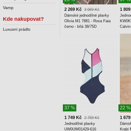
Vamp
2 269 Kč
1 809
3 069 Kč
Dámské jednodílné plavky
Jednod
Kde nakupovat?
Olivia M1 7881 - Rosa Faia
KW0KW
černo - bílá 38/75D
Calvin
Luxusní prádlo
37 %
22 %
1 749 Kč
1 679
2 759 Kč
Jednodílné plavky
Dámsk
UW0UW01429-616
Krabi 