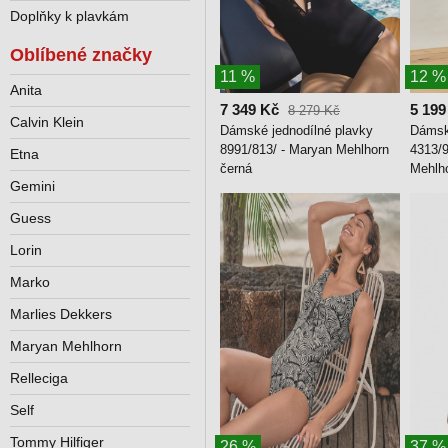
Doplňky k plavkám
Oblíbené značky
11 %
12 %
Anita
7 349 Kč
5 199
8 279 Kč
Calvin Klein
Dámské jednodílné plavky
Dámsk
8991/813/ - Maryan Mehlhorn
4313/9
Etna
černá
Mehlho
Gemini
Guess
Lorin
Marko
Marlies Dekkers
Maryan Mehlhorn
Relleciga
Self
Tommy Hilfiger
26 %
37 %