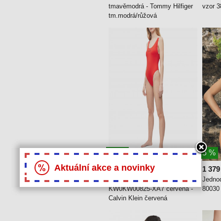
tmavěmodrá - Tommy Hilfiger
vzor 
tm.modrá/růžová
37 %
5 %
Aktuální akce a novinky
1 439 Kč
1 379
2 279 Kč
Jednodílné plavky
Jednod
KW0KW00825-XA7 červená -
80030
Calvin Klein červená