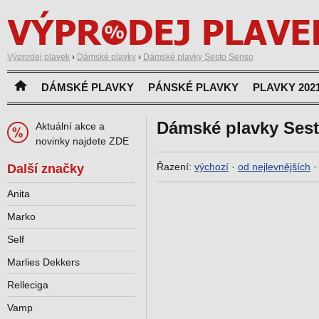
Výprodej plavek
›
Dámské plavky
›
Dámské plavky Sesto Senso
DÁMSKÉ PLAVKY
PÁNSKÉ PLAVKY
PLAVKY 202
Dámské plavky Ses
Aktuální akce a
novinky najdete ZDE
Řazení:
výchozí
·
od nejlevnějších
Další značky
Anita
Marko
Self
Marlies Dekkers
Relleciga
Vamp