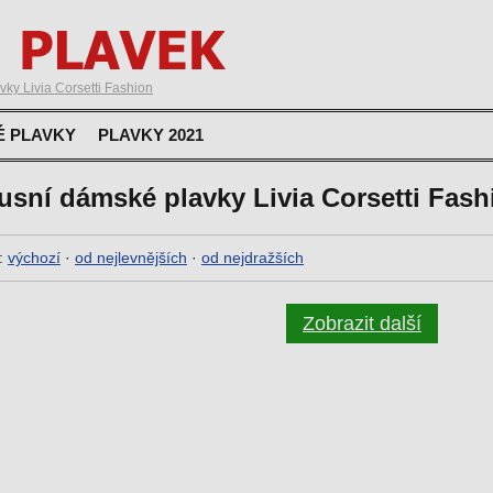
ky Livia Corsetti Fashion
É PLAVKY
PLAVKY 2021
usní dámské plavky Livia Corsetti Fash
:
výchozí
·
od nejlevnějších
·
od nejdražších
Zobrazit další