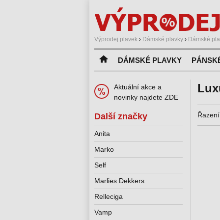
Výprodej plavek
›
Dámské plavky
›
Dámské plav
DÁMSKÉ PLAVKY
PÁNSK
Lux
Aktuální akce a
novinky najdete ZDE
Řazení
Další značky
Anita
Marko
Self
Marlies Dekkers
Relleciga
Vamp