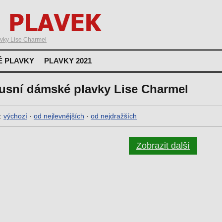
vky Lise Charmel
É PLAVKY
PLAVKY 2021
usní dámské plavky Lise Charmel
:
výchozí
·
od nejlevnějších
·
od nejdražších
Zobrazit další