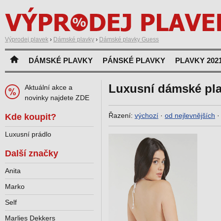
Výprodej plavek
›
Dámské plavky
›
Dámské plavky Guess
DÁMSKÉ PLAVKY
PÁNSKÉ PLAVKY
PLAVKY 202
Luxusní dámské pl
Aktuální akce a
novinky najdete ZDE
Řazení:
výchozí
·
od nejlevnějších
Kde koupit?
Luxusní prádlo
Další značky
Anita
Marko
Self
Marlies Dekkers