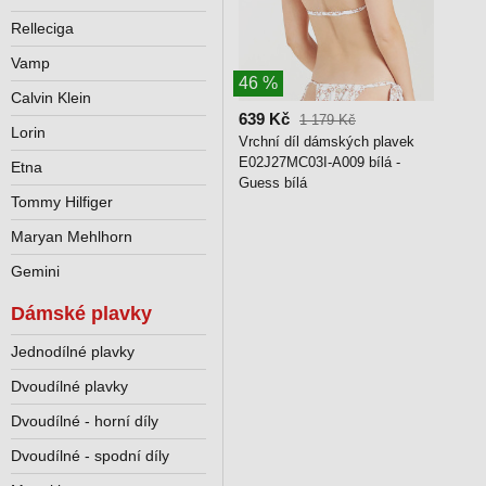
Relleciga
Vamp
46 %
Calvin Klein
639 Kč
1 179 Kč
Lorin
Vrchní díl dámských plavek
E02J27MC03I-A009 bílá -
Etna
Guess bílá
Tommy Hilfiger
Maryan Mehlhorn
Gemini
Dámské plavky
Jednodílné plavky
Dvoudílné plavky
Dvoudílné - horní díly
Dvoudílné - spodní díly