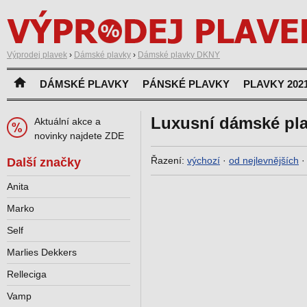
Výprodej plavek
›
Dámské plavky
›
Dámské plavky DKNY
DÁMSKÉ PLAVKY
PÁNSKÉ PLAVKY
PLAVKY 202
Luxusní dámské pl
Aktuální akce a
novinky najdete ZDE
Řazení:
výchozí
·
od nejlevnějších
Další značky
Anita
Marko
Self
Marlies Dekkers
Relleciga
Vamp