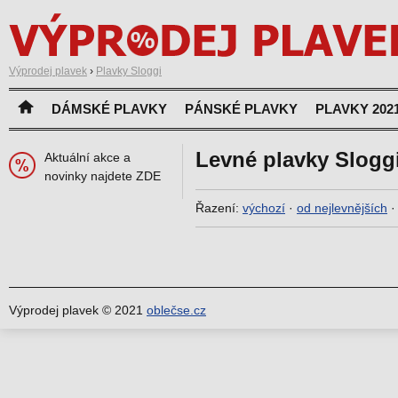
Výprodej plavek
›
Plavky Sloggi
DÁMSKÉ PLAVKY
PÁNSKÉ PLAVKY
PLAVKY 202
Levné plavky Slogg
Aktuální akce a
novinky najdete ZDE
Řazení:
výchozí
·
od nejlevnějších
Výprodej plavek © 2021
oblečse.cz