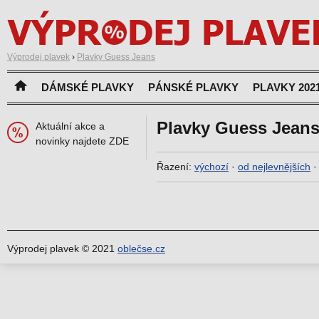
Výprodej plavek
›
Plavky Guess Jeans
DÁMSKÉ PLAVKY
PÁNSKÉ PLAVKY
PLAVKY 202
Plavky Guess Jean
Aktuální akce a
novinky najdete ZDE
Řazení:
výchozí
·
od nejlevnějších
Výprodej plavek © 2021
oblečse.cz