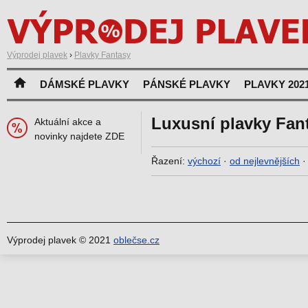
Výprodej plavek
›
Plavky Fantasy
DÁMSKÉ PLAVKY
PÁNSKÉ PLAVKY
PLAVKY 202
Luxusní plavky Fan
Aktuální akce a
novinky najdete ZDE
Řazení:
výchozí
·
od nejlevnějších
Výprodej plavek © 2021
oblečse.cz