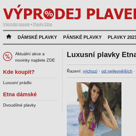
Výprodej plavek
›
Plavky Etna
DÁMSKÉ PLAVKY
PÁNSKÉ PLAVKY
PLAVKY 202
Luxusní plavky Etn
Aktuální akce a
novinky najdete ZDE
Řazení:
výchozí
·
od nejlevnějších
Kde koupit?
Luxusní prádlo
Etna dámské
Dvoudílné plavky