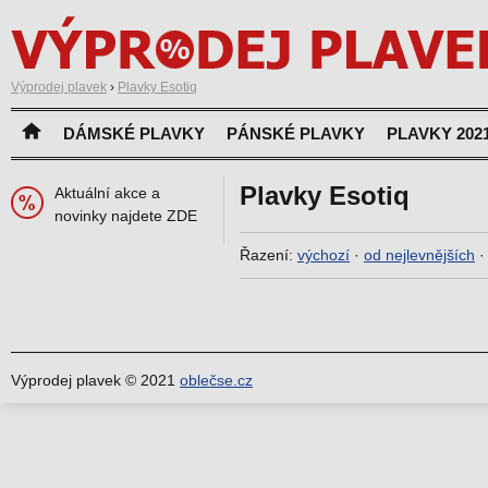
Výprodej plavek
›
Plavky Esotiq
DÁMSKÉ PLAVKY
PÁNSKÉ PLAVKY
PLAVKY 202
Plavky Esotiq
Aktuální akce a
novinky najdete ZDE
Řazení:
výchozí
·
od nejlevnějších
Výprodej plavek © 2021
oblečse.cz