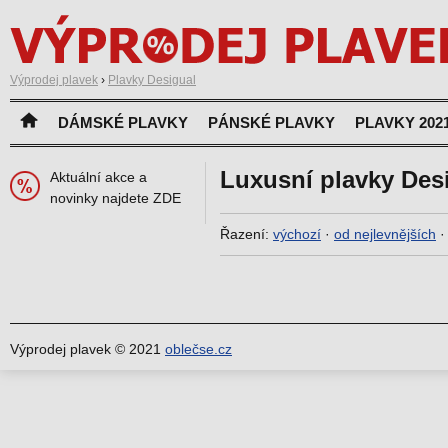
Výprodej plavek
›
Plavky Desigual
DÁMSKÉ PLAVKY
PÁNSKÉ PLAVKY
PLAVKY 202
Luxusní plavky Des
Aktuální akce a
novinky najdete ZDE
Řazení:
výchozí
·
od nejlevnějších
Výprodej plavek © 2021
oblečse.cz