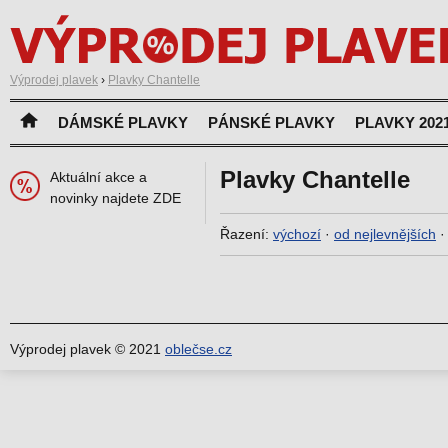
Výprodej plavek
›
Plavky Chantelle
DÁMSKÉ PLAVKY
PÁNSKÉ PLAVKY
PLAVKY 202
Plavky Chantelle
Aktuální akce a
novinky najdete ZDE
Řazení:
výchozí
·
od nejlevnějších
Výprodej plavek © 2021
oblečse.cz