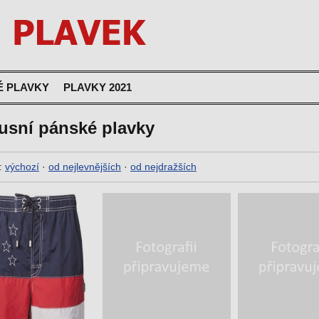
É PLAVKY
PLAVKY 2021
usní pánské plavky
:
výchozí
·
od nejlevnějších
·
od nejdražších