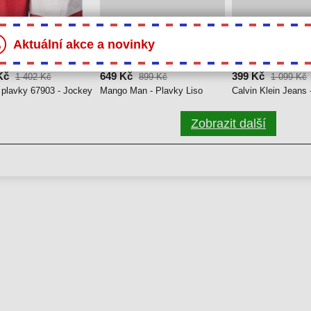
Aktuální akce a novinky
28 %
64 %
Kč
649 Kč
399 Kč
1 402 Kč
899 Kč
1 099 Kč
plavky 67903 - Jockey
Mango Man - Plavky Liso
Calvin Klein Jeans 
Zobrazit další