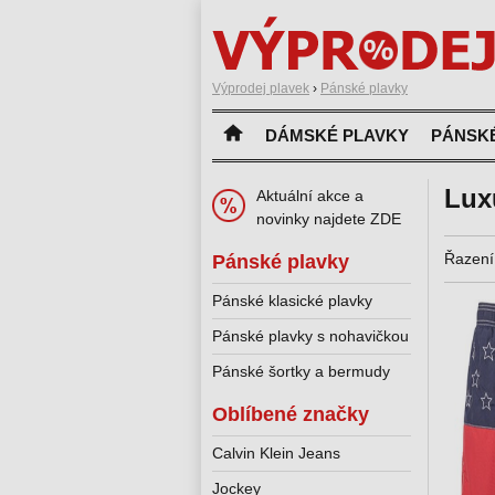
Výprodej plavek
›
Pánské plavky
DÁMSKÉ PLAVKY
PÁNSK
Lux
Aktuální akce a
novinky najdete ZDE
Řazení
Pánské plavky
Pánské klasické plavky
Pánské plavky s nohavičkou
Pánské šortky a bermudy
Oblíbené značky
Calvin Klein Jeans
Jockey