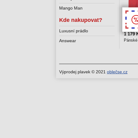
Mango Man
Kde nakupovat?
16 %
Luxusní prádlo
1 179 
Pánské 
Answear
Výprodej plavek © 2021
oblečse.cz