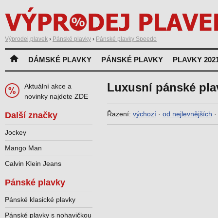
Výprodej plavek
›
Pánské plavky
›
Pánské plavky Speedo
DÁMSKÉ PLAVKY
PÁNSKÉ PLAVKY
PLAVKY 202
Luxusní pánské pl
Aktuální akce a
novinky najdete ZDE
Řazení:
výchozí
·
od nejlevnějších
Další značky
Jockey
Mango Man
Calvin Klein Jeans
Pánské plavky
Pánské klasické plavky
Pánské plavky s nohavičkou