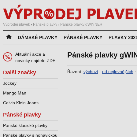
Výprodej plavek
›
Pánské plavky
›
Pánské plavky gWINNER
DÁMSKÉ PLAVKY
PÁNSKÉ PLAVKY
PLAVKY 202
Pánské plavky gW
Aktuální akce a
novinky najdete ZDE
Řazení:
výchozí
·
od nejlevnějších
Další značky
Jockey
Mango Man
Calvin Klein Jeans
Pánské plavky
Pánské klasické plavky
Pánské plavky s nohavičkou