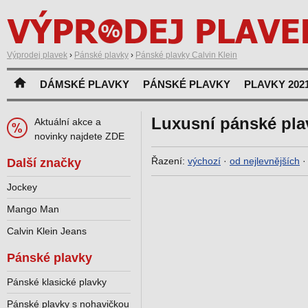
Výprodej plavek
›
Pánské plavky
›
Pánské plavky Calvin Klein
DÁMSKÉ PLAVKY
PÁNSKÉ PLAVKY
PLAVKY 202
Luxusní pánské plav
Aktuální akce a
novinky najdete ZDE
Řazení:
výchozí
·
od nejlevnějších
Další značky
Jockey
Mango Man
Calvin Klein Jeans
Pánské plavky
Pánské klasické plavky
Pánské plavky s nohavičkou