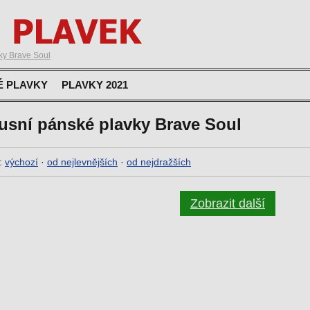
ky Brave Soul
É PLAVKY
PLAVKY 2021
usní pánské plavky Brave Soul
:
výchozí
·
od nejlevnějších
·
od nejdražších
Zobrazit další