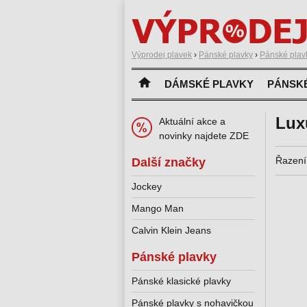
Výprodej plavek
›
Pánské plavky
›
Pánské plav
DÁMSKÉ PLAVKY
PÁNSK
Lux
Aktuální akce a
novinky najdete ZDE
Řazení
Další značky
Jockey
Mango Man
Calvin Klein Jeans
Pánské plavky
Pánské klasické plavky
Pánské plavky s nohavičkou